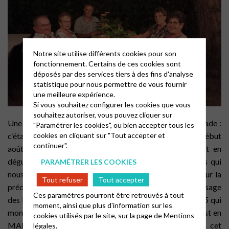
Notre site utilise différents cookies pour son
fonctionnement. Certains de ces cookies sont
déposés par des services tiers à des fins d'analyse
statistique pour nous permettre de vous fournir
une meilleure expérience.
Si vous souhaitez configurer les cookies que vous
souhaitez autoriser, vous pouvez cliquer sur
Une soirée sous les catalpas du Temple de Barry d’Islemade :
"Paramétrer les cookies", ou bien accepter tous les
cookies en cliquant sur "Tout accepter et
c’était le repas champêtre de l’été, comme tous les ans début
continuer".
août. Une ambiance détendue, des éclats de rire tout en
dégustant un buffet bien garni. Bienvenue à ces jeunes qui
PARAMÉTRER LES COOKIES
nous ont rejoints durant le culte. Véronique a choisi pour la
Tout refuser
Tout accepter
prédication le thème du BONHEUR en se référant au passage
Ces paramètres pourront être retrouvés à tout
des Béatitudes dans l’évangile de Matthieu au chapitre 5 qui
moment, ainsi que plus d'information sur les
montre comment nous pouvons atteindre le bonheur. C’est en
cookies utilisés par le site, sur la page de
Mentions
MARCHANT vers notre but qui est en même temps cet
légales.