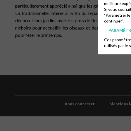
meilleure expé
particulièrement apprécié ainsi que les gâteaux à l’ananas 
Si vous souhai
La traditionnelle loterie à la fin du repas a fait de no
"Paramétrer le
décorer leurs jardins avec les pots de fleurs reçus grâce a
continuer".
nichoirs pour accueillir les oiseaux et des hôtels à insec
PARAMÉTRE
pour fêter le printemps.
Ces paramètres
utilisés par le 
nous contacter
Mentions l