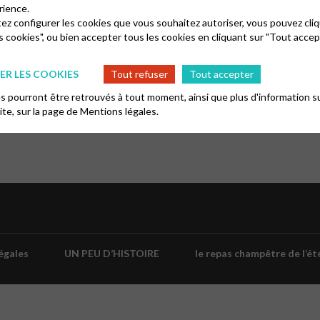
rience.
préparés par nos pâtissières.
tez configurer les cookies que vous souhaitez autoriser, vous pouvez cliq
mbreux gagnants déjà prêts à
s cookies", ou bien accepter tous les cookies en cliquant sur "Tout accep
u tirage au sort ainsi que des
tes. Un vrai moment convivial
R LES COOKIES
Tout refuser
Tout accepter
 pourront être retrouvés à tout moment, ainsi que plus d'information su
site, sur la page de
Mentions légales.
égales
UN PEU D’HISTOIRE
le repas champêtre de l’ét