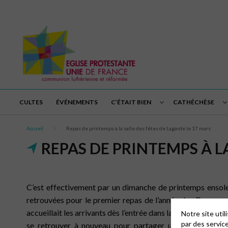
CULTES
ÉVÉNEMENTS
C’ÉTAIT BIEN
CATHÉCHÈSE
Accueil
Repas de printemps à la salle des fêtes de Lagarde le 17 mars
REPAS DE PRINTEMPS À L
C’est effectivement par un dimanche de printemps ensolei
retrouvées pour le premier repas de l’année des Deux co
accueillait les arrivants dès l’entrée dans la salle. Les uns e
Notre site uti
par des servic
se retrouver à nouveau pour partager un succulent rep