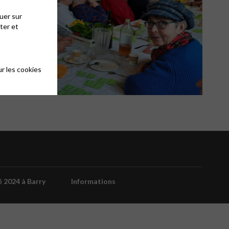
uer sur
ter et
r les cookies
é 2024 à Barry
Informations