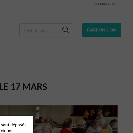
SE CONNECTER
FAIRE UN DON
LE 17 MARS
es sont déposés
rnir une