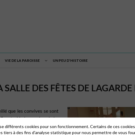
VIE DE LA PAROISSE
UN PEU D’HISTOIRE
A SALLE DES FÊTES DE LAGARDE 
llé que les convives se sont
nfluents. Un joyeux brouhaha
t les autres étaient heureux de
lise différents cookies pour son fonctionnement. Certains de ces cooki
es tiers à des fins d'analyse statistique pour nous permettre de vous fou
as : le sauté de veau a été